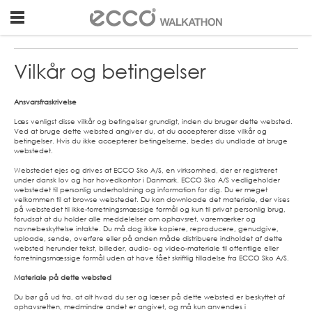
GO
"
TO
Vilkår og betingelser
FRONTPAGE
Ansvarsfraskrivelse
Læs venligst disse vilkår og betingelser grundigt, inden du bruger dette websted.
Ved at bruge dette websted angiver du, at du accepterer disse vilkår og
betingelser. Hvis du ikke accepterer betingelserne, bedes du undlade at bruge
webstedet.
Webstedet ejes og drives af ECCO Sko A/S, en virksomhed, der er registreret
under dansk lov og har hovedkontor i Danmark. ECCO Sko A/S vedligeholder
webstedet til personlig underholdning og information for dig. Du er meget
velkommen til at browse webstedet. Du kan downloade det materiale, der vises
på webstedet til ikke-forretningsmæssige formål og kun til privat personlig brug,
forudsat at du holder alle meddelelser om ophavsret, varemærker og
navnebeskyttelse intakte. Du må dog ikke kopiere, reproducere, genudgive,
uploade, sende, overføre eller på anden måde distribuere indholdet af dette
websted herunder tekst, billeder, audio- og video-materiale til offentlige eller
forretningsmæssige formål uden at have fået skriftlig tilladelse fra ECCO Sko A/S.
Materiale på dette websted
Du bør gå ud fra, at alt hvad du ser og læser på dette websted er beskyttet af
ophavsretten, medmindre andet er angivet, og må kun anvendes i