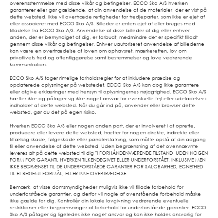
overensstemmelse med disse vilkår og betingelser. ECCO Sko A/S hverken
garanterer eller gør gældende, at din anvendelse af de materialer, der er vist på
dette websted, ikke vil overtræde rettigheder for tredjeparter, som ikke er ejet af
eller associeret med ECCO Sko A/S. Billeder er enten ejet af eller bruges med
tilladelse fra ECCO Sko A/S. Anvendelse af disse billeder af dig eller enhver
anden, der er bemyndiget af dig, er forbudt, medmindre det er specifikt tilladt
gennem disse vilkår og betingelser. Enhver uautoriseret anvendelse af billederne
kan være en overtrædelse af loven om ophavsret, mærkeretten, lov om
privatlivets fred og offentliggørelse samt bestemmelser og love vedrørende
kommunikation.
ECCO Sko A/S tager rimelige forholdsregler for at inkludere præcise og
opdaterede oplysninger på webstedet. ECCO Sko A/S kan dog ikke garantere
eller afgive erklæringer med hensyn til oplysningernes nøjagtighed. ECCO Sko A/S
hæfter ikke og påtager sig ikke noget ansvar for eventuelle fejl eller udeladelser i
indholdet af dette websted. Når du går ind på, anvender eller browser dette
websted, gør du det på egen risiko.
Hverken ECCO Sko A/S eller nogen anden part, der er involveret i at oprette,
producere eller levere dette websted, hæfter for nogen direkte, indirekte eller
tilfældig skade, følgeskade eller pønalerstatning, som måtte opstå af din adgang
til eller anvendelse af dette websted. Uden begrænsning af det ovennævnte
leveres alt på dette websted til dig "I FORHÅNDENVÆRENDE TILSTAND" UDEN NOGEN
FORM FOR GARANTI, HVERKEN TILKENDEGIVET ELLER UNDERFORSTÅET, INKLUSIVE MEN
IKKE BEGRÆNSET TIL DE UNDERFORSTÅEDE GARANTIER FOR SALGBARHED, EGNETHED
TIL ET BESTEMT FORMÅL, ELLER IKKE-OVERTRÆDELSE.
Bemærk, at visse domsmyndigheder muligvis ikke vil tillade forbehold for
underforståede garantier, og derfor vil nogle af ovenstående forbehold måske
ikke gælde for dig. Kontrollér din lokale lovgivning vedrørende eventuelle
restriktioner eller begrænsninger af forbehold for underforståede garantier. ECCO
Sko A/S påtager sig ligeledes ikke noget ansvar og kan ikke holdes ansvarlig for