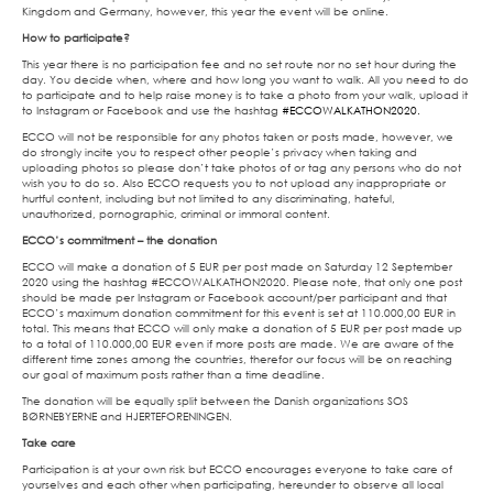
Kingdom and Germany, however, this year the event will be online.
How to participate?
This year there is no participation fee and no set route nor no set hour during the
day. You decide when, where and how long you want to walk. All you need to do
to participate and to help raise money is to take a photo from your walk, upload it
to
Instagram or Facebook
and use the hashtag
#ECCOWALKATHON2020
.
ECCO will not be responsible for any photos taken or posts made
, however, we
do strongly incite you to respect other people’s privacy when taking and
uploading photos so please don’t take photos of or tag any persons who do not
wish you to do so. Also ECCO requests you to not upload any inappropriate or
hurtful content, including but not limited to any discriminating, hateful,
unauthorized, pornographic, criminal or immoral content.
ECCO’s commitment – the donation
ECCO will make a donation of 5 EUR per post made on
Saturday 12 September
2020
using the hashtag
#ECCOWALKATHON2020
. Please note, that only one post
should be made per Instagram or Facebook account/per participant and that
ECCO’s maximum donation commitment for this event is set at
110.000,00 EUR
in
total. This means that ECCO will only make a donation of 5 EUR per post made up
to a total of 110.000,00 EUR even if more posts are made. We are aware of the
different time zones among the countries, therefor our focus will be on reaching
our goal of maximum posts rather than a time deadline.
The donation will be equally split between
the Danish organizations SOS
BØRNEBYERNE and HJERTEFORENINGEN.
Take care
Participation is at your own risk but ECCO encourages everyone to take care of
yourselves and each other when participating, hereunder to observe all local