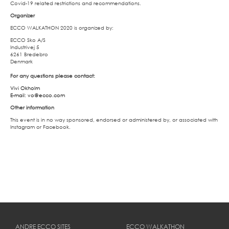
Covid-19 related restrictions and recommendations.
Organizer
ECCO WALKATHON 2020 is organized by:
ECCO Sko A/S
Industrivej 5
6261 Bredebro
Denmark
For any questions please contact:
Vivi Okholm
E-mail: vo@ecco.com
Other information
This event is in no way sponsored, endorsed or administered by, or associated with
Instagram or Facebook.
ANDRE ECCO SITES
ECCO WALKATHON