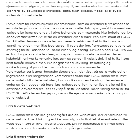
eventuelle skader på, eller virus, der måtte inficere dit computerudstyr eller anden
ejendom som følge af, at du har adgang til, anvender eller browser webstedet,
eller fordi du downloader materiale, data, tekst, billeder, video- eller audio-
materiale fra webstedet.
Enhver form for kommunikation eller materiale, som du overfører til webstedet pr.
e-mail eller på anden måde, herunder eventuelle data, spørgsmål, kommentarer,
forslag eller lignende er og vil blive behandlet som værende ikke fortroligt og ikke
ophavsretsbeskyttet. Alt, hvad du overfører eller sender, kan blive brugt af ECCO
Sko A/S eller dennes datter- eller associerede selskaber til et hvilket som helst
formål, herunder, men ikke begrænset til, reproduktion, fremlæggelse, overførsel,
offentliggørelse, udsendelse i radio eller tv og opslag. Desuden har ECCO Sko A/S
ret til at bruge eventuelle ideer, koncepter, knowhow eller teknikker, der er
indeholdt i enhver kommunikation, som du sender til webstedet, til et hvilket som
helst formål, inklusive men ikke begrænset til udvikling, fremstilling og
markedsføring af produkter, hvor sådan information anvendes.
Varemærker og logoer, herunder slogans osv., der vises på dette websted, er
registrerede eller uregistrerede varemærker tilhørende ECCO-koncernen. Intet,
der er indeholdt i dette websted, bør fortolkes som en bevilling, der enten er
underforstået, bygger på berettiget antagelse el.lign., af en licens eller ret til at
anvende et varemærke, der er vist på dette websted, uden skriftlig tilladelse fra
ECCO Sko A/S eller en tredjepart, der måtte eje de varemærker, der er vist på
dette websted.
Links til dette websted
ECCO-koncernen har ikke gennemgået alle de websteder, der er forbundet til
dette websted med links, og er ikke ansvarlig for indholdet af eventuelle offsite-
websteder, som er linket til dette websted. Din link-forbindelse til ethvert andet
offsite websted eller andre websteder er på egen risiko.
Links til andre websteder