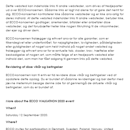
Dette websted kan indeholde links til andre websteder, som drives af tredjeparter
ud over ECCO-koncernen. Sådanne links er lagt ind alene for at gøre det nemt for
dig. ECCO-koncernen kontrollerer ikke sådanne websteder og er ikke ansvarlig for
deres indhold. At dette websted indeholder links til andre websteder, betyder ikke,
at ECCO-koncernen godtager, anerkender, bifalder eller anbefaler disse
websteder, og det forudsætter heller ikke nogen tilknytning til de virksomheder,
der ejer og driver dem.
ECCO-koncernen fralægger sig ethvert ansvar for alle garantier, som er
tilkendegivet eller underforstået, for nøjagtigheden, lovligheden, pålideligheden
eller gyldigheden af noget som helst indhold på noget andet websted og
fralægger sig ethvert ansvar for eventuelle tab, skader, krav, hæftelse eller
beskadigelse af nogen art, som måtte følge af en tredjeparts websted eller
indhold deri, som man har fået adgang til gennem links på dette websted.
Revidering af disse vilkår og betingelser
ECCO-koncernen kan til enhver tid revidere disse vilkår og betingelser ved at
opdatere dette opslag. Du er bundet af sådanne revideringer og bør derfor med
jævne mellemrum besøge denne side for at gennemgå de aktuelle vilkår og
betingelser, som du er bundet af.
More about the ECCO WALKATHON 2020 event
When?
Saturday 12 September 2020.
Where?
ECCO invites for participation in Denmark, Sweden, Poland, Norway, United