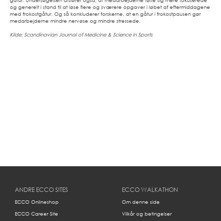
gåtur. Undersøgelsen afslører også, at medarbejderne følte sig mere fokuserede
og generelt i stand til at løse flere og sværere opgaver i løbet af eftermiddagene
med frokostgåtur. Og så konkluderer forskerne, at en gåtur i frokostpausen gør
medarbejderne mindre nervøse og mindre stressede.
Kilde: Scandinavian Journal of Medicine & Science in Sports
ANDRE ECCO SITES
ECCO WALKATHON
ECCO Onlineshop
Om denne side
ECCO Career Site
Vilkår og betingelser