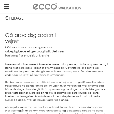
GO
"
TILBAGE
TO
FRONTPAGE
Gå arbejdsglæden i
vejret
Gåture i frokostpausen giver din
arbejdsglæde et gevaldigt løft. Det viser
forskning fra engelsk universitet.
Mere entusiastiske, mere fokuserede, mere afslappende, mindre anspændte og i
stand til at klare mere i løbet af eftermiddagen. Gevinsterne er positive og
mærkbare for personer, der går en tur i deres frokostpause. Det viser en større
undersøgelse lavet på University of Birmingham.
Her bad man personer med stillesiddende arbejde om at gå 30 minutter i deres
frokostpause tre gange om ugen i 10 uger. Hver morgen og hver eftermiddag –
både de dage, hvor de gik i frokostpausen, og de dage, hvor de ikke gjorde –
skulle testpersoner svare på en række spørgsmål og deres humør og deres
følelser. Undersøgelsen konkluderer, at medarbejderne var i markant bedre
humør de dage, hvor de havde været ude at gå.
At en gåtur kan rense hovedet, er velkendt for de fleste, men medarbejdernes
svar viser også, at de kom mere entusiastiske og afslappede tilbage fra deres